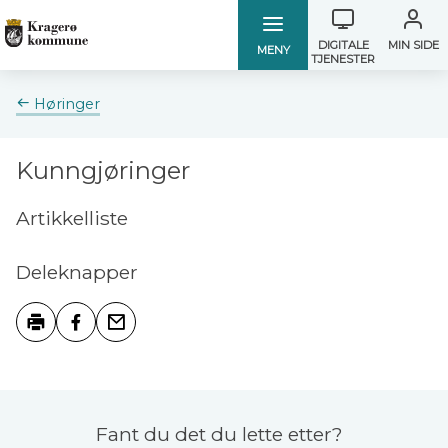
Verktøymen
Kragerø
Kragerø
DIGITALE
MIN SIDE
MENY
TJENESTER
kommune
kommune
Du
Høringer
er
her:
Kunngjøringer
Artikkelliste
Deleknapper
Skriv ut
Del på Facebook
Tips en venn
Tilbakemelding
Fant du det du lette etter?