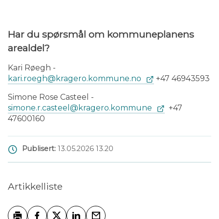
Har du spørsmål om kommuneplanens
arealdel?
Kari Røegh -
kari.roegh@kragero.kommune.no
+47 46943593
Simone Rose Casteel -
simone.r.casteel@kragero.kommune
+47
47600160
Publisert
13.05.2026 13.20
Artikkelliste