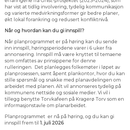
erfaringene fra Gnist-prosjektet (2023–2024), som
har vist at tidlig involvering, tydelig kommunikasjon
og varierte medvirkningsformer gir bedre planer,
økt lokal forankring og redusert konfliktnivå.
Når og hvordan kan du gi innspill?
Når planprogrammet er på høring kan du sende
inn innspill, høringsperiodene varer i 6 uker fra
annonsering. Innspill må være knyttet til temaene
som omfattes av prinsippene for denne
rulleringen. Det planlegges folkemøter i løpet av
planprosessen, samt åpent plankontor, hvor du kan
stille spørsmål og snakke med planavdelingen om
arbeidet med planen. Alt vil annonseres tydelig på
kommunens nettside og sosiale medier. Vi vil i
tillegg benytte Torvkafeen på Kragerø Torv som en
informasjonstavle om planarbeidet.
Planprogrammet er nå på høring, og du kan gi
innspill frem til
1. juli 2026