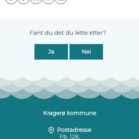
Skriv ut
Del på Facebook
Del på Twitter
Del på LinkedIn
Tips en venn
Tilbakemelding
Fant du det du lette etter?
Ja
Nei
Kragerø kommune
Postadresse
Pb. 128,