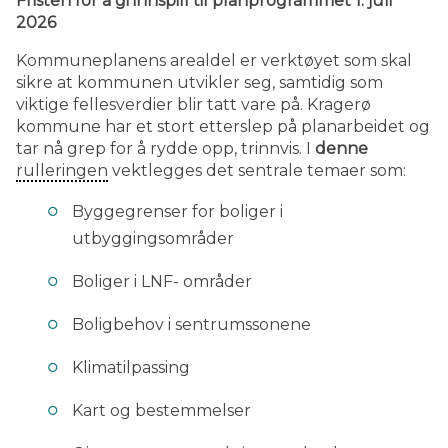
Fristen for å gi innspill til planprogrammet 1. juli
2026
Kommuneplanens arealdel er verktøyet som skal
sikre at kommunen utvikler seg, samtidig som
viktige fellesverdier blir tatt vare på. Kragerø
kommune har et stort etterslep på planarbeidet og
tar nå grep for å rydde opp, trinnvis. I
denne
rulleringen
vektlegges det sentrale temaer som:
Byggegrenser for boliger i
utbyggingsområder
Boliger i LNF- områder
Boligbehov i sentrumssonene
Klimatilpassing
Kart og bestemmelser