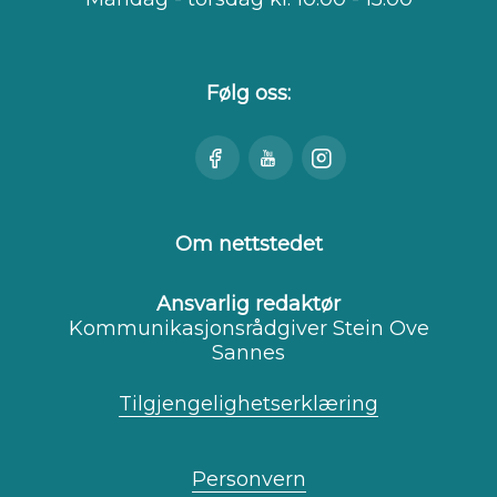
Følg oss:
Besøk
Se
Besøk
oss
oss
oss
på
på
på
Facebook
Youtube
Instagram
Om nettstedet
Ansvarlig redaktør
Kommunikasjonsrådgiver Stein Ove
Sannes
Tilgjengelighetserklæring
Personvern