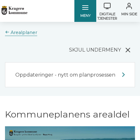
Verktøymen
Kragerø
Kragerø
DIGITALE
MIN SIDE
MENY
TJENESTER
kommune
kommune
Du
Arealplaner
er
her:
SKJUL UNDERMENY
Oppdateringer - nytt om planprosessen
Kommuneplanens arealdel