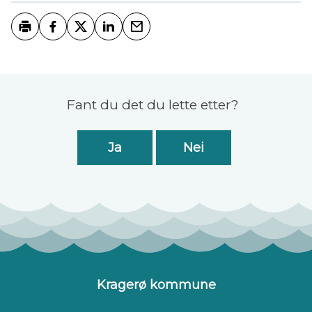
Skriv ut
Del på Facebook
Del på Twitter
Del på LinkedIn
Tips en venn
Tilbakemelding
Fant du det du lette etter?
Ja
Nei
Kragerø kommune