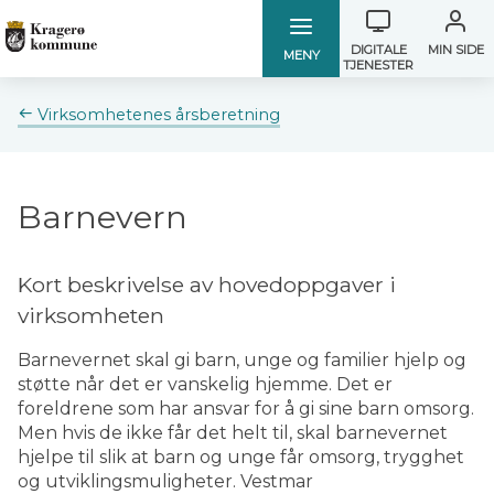
Verktøymen
Kragerø
Kragerø
DIGITALE
MIN SIDE
MENY
TJENESTER
kommune
kommune
Du
Virksomhetenes årsberetning
er
her:
Barnevern
Kort beskrivelse av hovedoppgaver i
virksomheten
Barnevernet skal gi barn, unge og familier hjelp og
støtte når det er vanskelig hjemme. Det er
foreldrene som har ansvar for å gi sine barn omsorg.
Men hvis de ikke får det helt til, skal barnevernet
hjelpe til slik at barn og unge får omsorg, trygghet
og utviklingsmuligheter. Vestmar