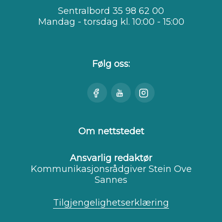
Sentralbord 35 98 62 00
Mandag - torsdag kl. 10:00 - 15:00
Følg oss:
Besøk
Se
Besøk
oss
oss
oss
på
på
på
Facebook
Youtube
Instagram
Om nettstedet
Ansvarlig redaktør
Kommunikasjonsrådgiver Stein Ove
Sannes
Tilgjengelighetserklæring