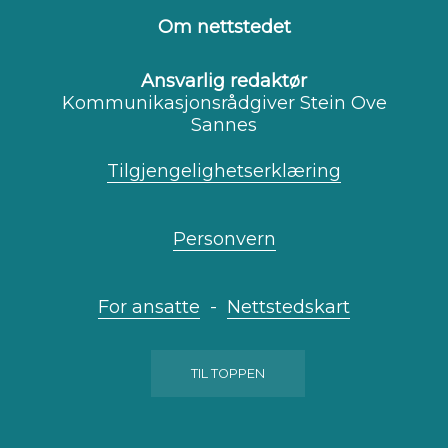
Facebook
Youtube
Instagram
Om nettstedet
Ansvarlig redaktør
Kommunikasjonsrådgiver Stein Ove
Sannes
Tilgjengelighetserklæring
Personvern
For ansatte
-
Nettstedskart
TIL TOPPEN