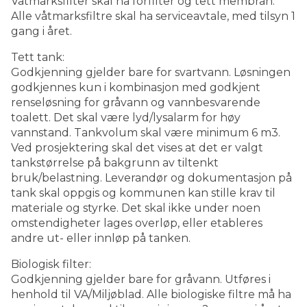
Våtmarksfilter skal ha forfilter og tett membran.
Alle våtmarksfiltre skal ha serviceavtale, med tilsyn 1
gang i året.
Tett tank:
Godkjenning gjelder bare for svartvann. Løsningen
godkjennes kun i kombinasjon med godkjent
renseløsning for gråvann og vannbesvarende
toalett. Det skal være lyd/lysalarm for høy
vannstand. Tankvolum skal være minimum 6 m​3.
Ved prosjektering skal det vises at det er valgt
tankstørrelse på bakgrunn av tiltenkt
bruk/belastning. Leverandør og dokumentasjon på
tank skal oppgis og kommunen kan stille krav til
materiale og styrke. Det skal ikke under noen
omstendigheter lages overløp, eller etableres
andre ut- eller innløp på tanken.
Biologisk filter:
Godkjenning gjelder bare for gråvann. Utføres i
henhold til VA/Miljøblad. Alle biologiske filtre må ha