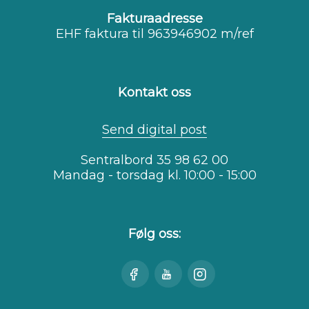
Fakturaadresse
EHF faktura til 963946902 m/ref
Kontakt oss
Send digital post
Sentralbord 35 98 62 00
Mandag - torsdag kl. 10:00 - 15:00
Følg oss:
Besøk
Se
Besøk
oss
oss
oss
på
på
på