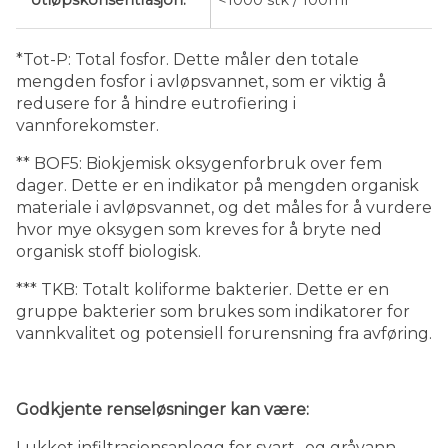
*Tot-P: Total fosfor. Dette måler den totale
mengden fosfor i avløpsvannet, som er viktig å
redusere for å hindre eutrofiering i
vannforekomster.
** BOF5: Biokjemisk oksygenforbruk over fem
dager. Dette er en indikator på mengden organisk
materiale i avløpsvannet, og det måles for å vurdere
hvor mye oksygen som kreves for å bryte ned
organisk stoff biologisk.
*** TKB: Totalt koliforme bakterier. Dette er en
gruppe bakterier som brukes som indikatorer for
vannkvalitet og potensiell forurensning fra avføring.
Godkjente renseløsninger kan være:
Lukket infiltrasjonsanlegg for svart- og gråvann