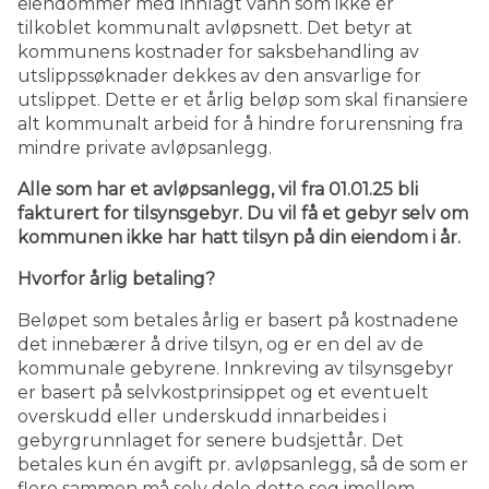
eiendommer med innlagt vann som ikke er
tilkoblet kommunalt avløpsnett. Det betyr at
kommunens kostnader for saksbehandling av
utslippssøknader dekkes av den ansvarlige for
utslippet. Dette er et årlig beløp som skal finansiere
alt kommunalt arbeid for å hindre forurensning fra
mindre private avløpsanlegg.
Alle som har et avløpsanlegg, vil fra 01.01.25 bli
fakturert for tilsynsgebyr. Du vil få et gebyr selv om
kommunen ikke har hatt tilsyn på din eiendom i år.
Hvorfor årlig betaling?
Beløpet som betales årlig er basert på kostnadene
det innebærer å drive tilsyn, og er en del av de
kommunale gebyrene. Innkreving av tilsynsgebyr
er basert på selvkostprinsippet og et eventuelt
overskudd eller underskudd innarbeides i
gebyrgrunnlaget for senere budsjettår. Det
betales kun én avgift pr. avløpsanlegg, så de som er
flere sammen må selv dele dette seg imellom.