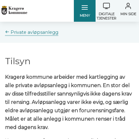
Verktøymen
Kragerø
Kragerø
DIGITALE
MIN SIDE
MENY
TJENESTER
kommune
kommune
Du
Private avløpsanlegg
er
her:
Tilsyn
Kragerø kommune arbeider med kartlegging av
alle private avløpsanlegg i kommunen. En stor del
av disse tilfredsstiller sannsynligvis ikke dagens krav
til rensing. Avløpsanlegg varer ikke evig, og særlig
eldre avløpsanlegg utgjør en forurensningsfare.
Målet er at alle anlegg i kommunen renser i tråd
med dagens krav.