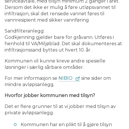
serviceavtale, med tilsyn minimum 2 ganger i året.
Dersom det ikke er mulig å føre utløpsvannet til
infiltrasjon, skal det rensede vannet føres til
vannresipient med sikker vannføring
Sandfilteranlegg:
Godkjenning gjelder bare for gråvann. Utføres i
henhold til VA/Miljøblad. Det skal dokumenteres at
infiltrasjonssand byttes ut hvert 10. år.
Kommunen vil kunne kreve andre spesielle
løsninger i særlig sårbare områder.
For mer informasjon se
NIBIO
sine sider om
mindre avløpsanlegg.
Hvorfor jobber kommunen med tilsyn?
Det er flere grunner til at vi jobber med tilsyn av
private avløpsanlegg.
Kommunen har en plikt til å gjøre tilsyn