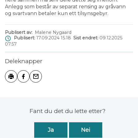
Anlegg som består av separat rensing av gråvann
og svartvann betaler kun ett tilsynsgebyr.
Publisert av
Malene Nygaard
Publisert
17.09.2024 15.18
Sist endret
09.12.2025
07.57
Deleknapper
Skriv ut
Del på Facebook
Tips en venn
Tilbakemelding
Fant du det du lette etter?
Ja
Nei