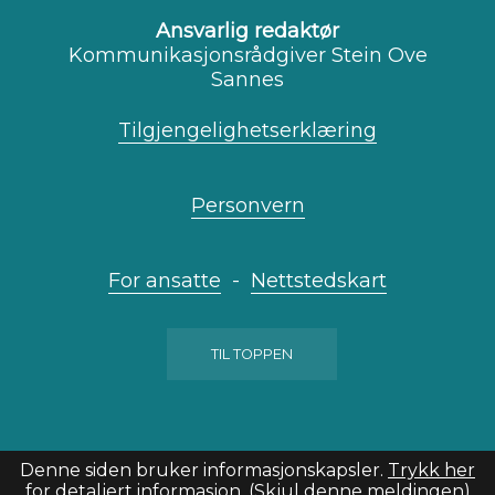
Ansvarlig redaktør
Kommunikasjonsrådgiver Stein Ove
Sannes
Tilgjengelighetserklæring
Personvern
For ansatte
-
Nettstedskart
TIL TOPPEN
Denne siden bruker informasjonskapsler.
Trykk her
for detaljert informasjon.
(Skjul denne meldingen)