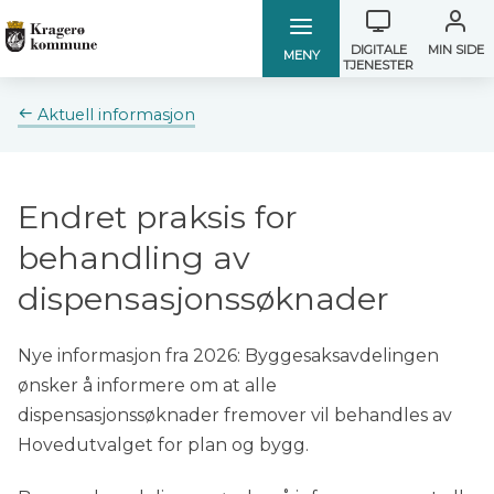
Verktøymen
Kragerø
Kragerø
DIGITALE
MIN SIDE
MENY
TJENESTER
kommune
kommune
Du
Aktuell informasjon
er
her:
Endret praksis for
behandling av
dispensasjonssøknader
Nye informasjon fra 2026: Byggesaksavdelingen
ønsker å informere om at alle
dispensasjonssøknader fremover vil behandles av
Hovedutvalget for plan og bygg.