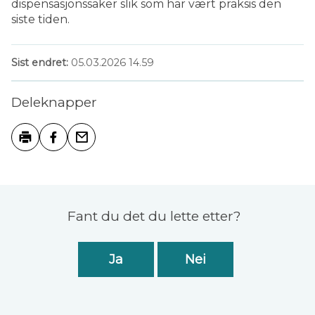
dispensasjonssaker slik som har vært praksis den
siste tiden.
Sist endret
05.03.2026 14.59
Deleknapper
Skriv ut
Del på Facebook
Tips en venn
Tilbakemelding
Fant du det du lette etter?
Ja
Nei