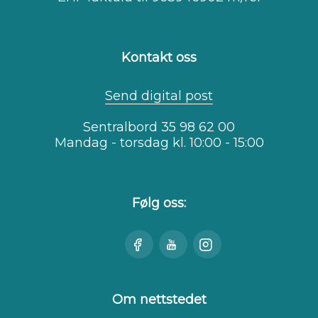
Kontakt oss
Send digital post
Sentralbord 35 98 62 00
Mandag - torsdag kl. 10:00 - 15:00
Følg oss:
Besøk
Se
Besøk
oss
oss
oss
på
på
på
Facebook
Youtube
Instagram
Om nettstedet