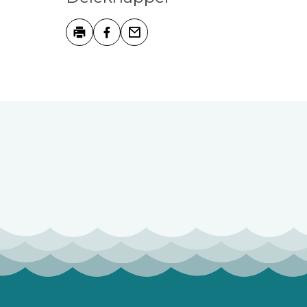
Skriv ut
Del på Facebook
Tips en venn
Tilbakemelding