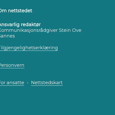
Om nettstedet
Ansvarlig redaktør
Kommunikasjonsrådgiver Stein Ove
Sannes
Tilgjengelighetserklæring
Personvern
For ansatte
-
Nettstedskart