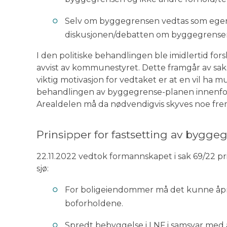
Selv om byggegrensen vedtas som egen 
diskusjonen/debatten om byggegrensen i
I den politiske behandlingen ble imidlertid fo
avvist av kommunestyret. Dette framgår av sak
viktig motivasjon for vedtaket er at en vil ha mu
behandlingen av byggegrense-planen innenf
Arealdelen må da nødvendigvis skyves noe frem 
Prinsipper for fastsetting av bygge
22.11.2022 vedtok formannskapet i sak 69/22 pr
sjø:
For boligeiendommer må det kunne åpnes
boforholdene.
Spredt bebyggelse i LNF i samsvar med 