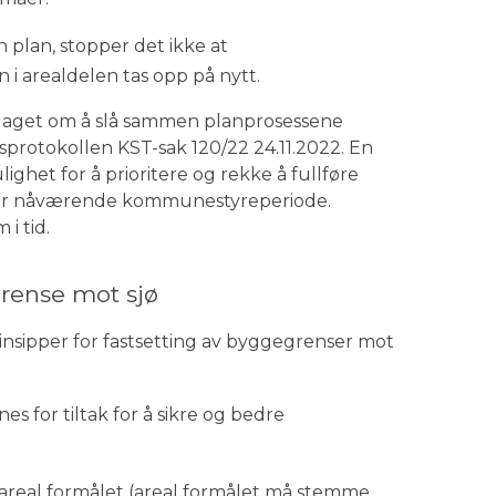
plan, stopper det ikke at
 arealdelen tas opp på nytt.
rslaget om å slå sammen planprosessene
sprotokollen KST-sak 120/22 24.11.2022. En
lighet for å prioritere og rekke å fullføre
or nåværende kommunestyreperiode.
i tid.
grense mot sjø
insipper for fastsetting av byggegrenser mot
 for tiltak for å sikre og bedre
areal formålet (areal formålet må stemme