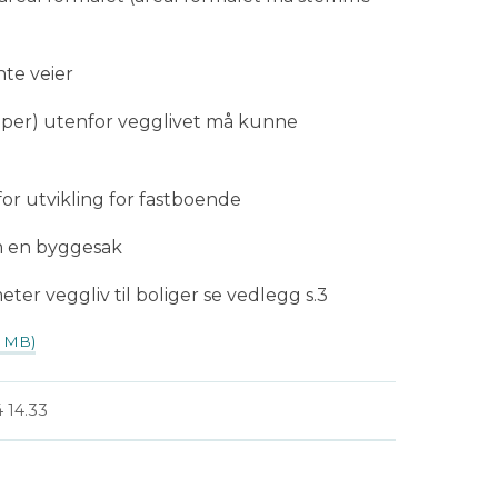
te veier
apper) utenfor vegglivet må kunne
r utvikling for fastboende
om en byggesak
ter veggliv til boliger se vedlegg s.3
3 MB)
 14.33