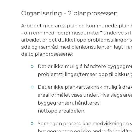
Organisering - 2 planprosesser:
Arbeidet med arealplan og kommunedelplan har 
- om enn med "berøringspunkter" underveis i fo
arbeidet er det dukket opp problemstillinger s
side og i samråd med plankonsulenten lagt fram
de to planprosessene:
Det er ikke mulig å håndtere byggegren
problemstillinger/temaer opp til diskusj
Det er ikke plankartteknisk mulig å dra
arealformålet vises under. Hva slags ar
byggegrensen, håndteres i
nettopp arealdelen.
Som egen prosess, kan medvirkningen v
byggegrensen og ikke andre forhold/t