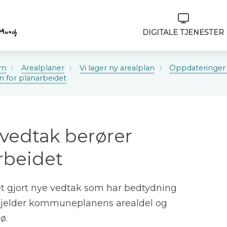
Verktøymeny
DIGITALE TJENESTER
om
Arealplaner
Vi lager ny arealplan
Oppdateringer 
 for planarbeidet
vedtak berører
rbeidet
t gjort nye vedtak som har bedtydning
t gjelder kommuneplanens arealdel og
ø.