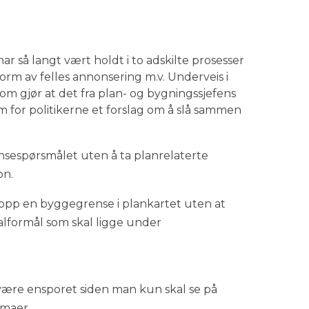
så langt vært holdt i to adskilte prosesser
rm av felles annonsering m.v. Underveis i
om gjør at det fra plan- og bygningssjefens
 for politikerne et forslag om å slå sammen
sespørsmålet uten å ta planrelaterte
on.
 opp en byggegrense i plankartet uten at
ealformål som skal ligge under
ære ensporet siden man kun skal se på
emaer.