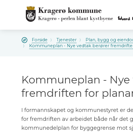
Kragerø
kommune
Kragerø
kommune
Du
Forside
Tjenester
Plan, bygg og eiend
er
Kommuneplan - Nye vedtak berører fremdriften
her:
Kommuneplan - Nye 
fremdriften for plana
I formannskapet og kommunestyret er de
for fremdriften av arbeidet både når de
kommunedelplan for byggegrense mot sj