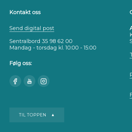
Kontakt oss
Send digital post
Sentralbord 35 98 62 00
Mandag - torsdag kl. 10:00 - 15:00
Følg oss:
Besøk
Se
Besøk
oss
oss
oss
på
på
på
Facebook
Youtube
Instagram
TIL TOPPEN