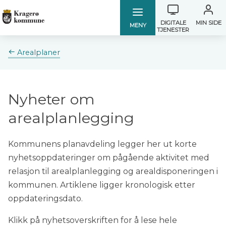
Verktøymen
Kragerø
Kragerø
DIGITALE
MIN SIDE
MENY
TJENESTER
kommune
kommune
Du
Arealplaner
er
her:
Nyheter om
arealplanlegging
Kommunens planavdeling legger her ut korte
nyhetsoppdateringer om pågående aktivitet med
relasjon til arealplanlegging og arealdisponeringen i
kommunen. Artiklene ligger kronologisk etter
oppdateringsdato.
Klikk på nyhetsoverskriften for å lese hele