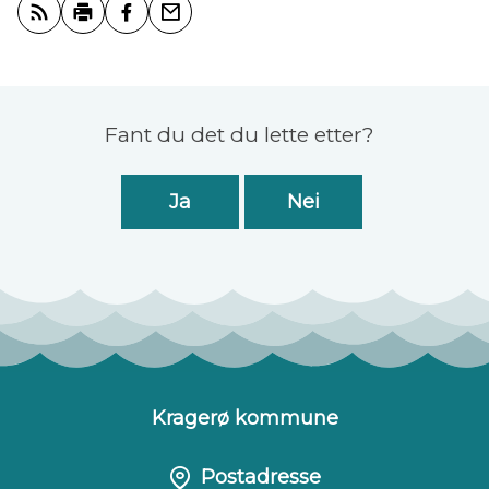
Abonner på RSS
Skriv ut
Del på Facebook
Tips en venn
Tilbakemelding
Fant du det du lette etter?
Ja
Nei
Kragerø kommune
Postadresse