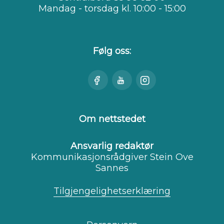
Mandag - torsdag kl. 10:00 - 15:00
Følg oss:
Besøk
Se
Besøk
oss
oss
oss
på
på
på
Facebook
Youtube
Instagram
Om nettstedet
Ansvarlig redaktør
Kommunikasjonsrådgiver Stein Ove
Sannes
Tilgjengelighetserklæring