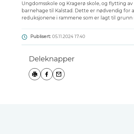
Ungdomsskole og Kragerø skole, og flytting a
barnehage til Kalstad. Dette er nødvendig for 
reduksjonene i rammene som er lagt til grunn
Publisert
05.11.2024 17.40
Deleknapper
Skriv ut
Del på Facebook
Tips en venn
Tilbakemelding