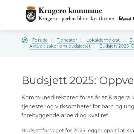
Kragerø
kommune
Kragerø
kommune
Du
Forside
Tjenester
Lokaldemokrati
Bu
er
Aktuelt saker om budsjettet
Budsjett 2025:
her:
Budsjett 2025: Oppve
Kommunedirektøren foreslår at Kragerø 
tjenester og virksomheter for barn og un
forebyggende arbeid og kvalitet.
Budsjettforslaget for 2025 legger opp til at 