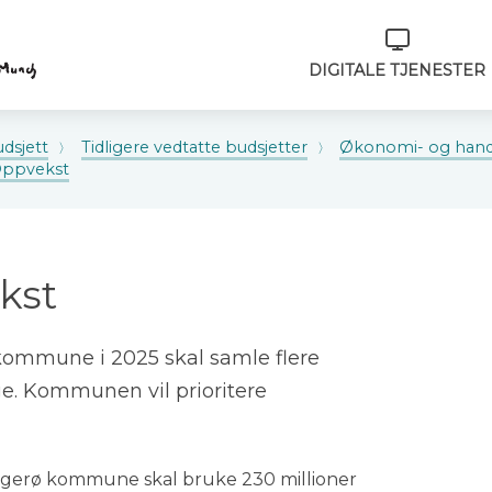
Verktøymeny
DIGITALE TJENESTER
dsjett
Tidligere vedtatte budsjetter
Økonomi- og hand
 Oppvekst
kst
kommune i 2025 skal samle flere
ge. Kommunen vil prioritere
Kragerø kommune skal bruke 230 millioner