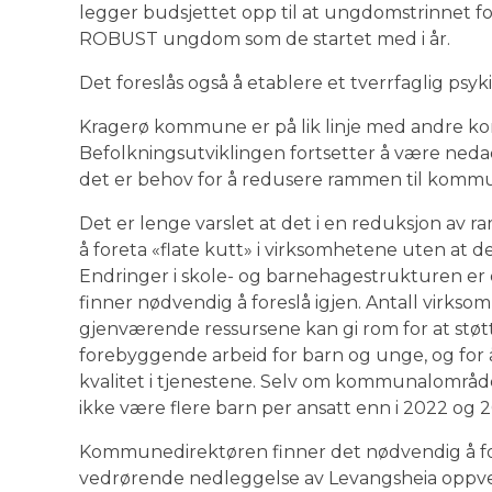
legger budsjettet opp til at ungdomstrinnet 
ROBUST ungdom som de startet med i år.
Det foreslås også å etablere et tverrfaglig psyk
Kragerø kommune er på lik linje med andre k
Befolkningsutviklingen fortsetter å være ne
det er behov for å redusere rammen til komm
Det er lenge varslet at det i en reduksjon av
å foreta «flate kutt» i virksomhetene uten at 
Endringer i skole- og barnehagestrukturen er
finner nødvendig å foreslå igjen. Antall virkso
gjenværende ressursene kan gi rom for at støtt
forebyggende arbeid for barn og unge, og for å
kvalitet i tjenestene. Selv om kommunalområdet 
ikke være flere barn per ansatt enn i 2022 og 
Kommunedirektøren finner det nødvendig å for
vedrørende nedleggelse av Levangsheia oppvek