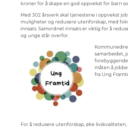
kroner for å skape en god oppvekst for barn 
Med 302 årsverk skal tjenestene i oppvekst jobb
muligheter og redusere utenforskap, med fokus 
innsats. Samordnet innsats er viktig for å re
og unge står overfor.
Kommunedirekt
samarbeidet, 
forebyggende a
måten å jobbe p
fra Ung Framti
For å redusere utenforskap, øke livskvalitete