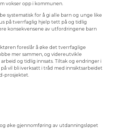
som vokser opp i kommunen.
e systematisk for å gi alle barn og unge like
på tverrfaglig hjelp tett på og tidlig
dusere konsekvensene av utfordringene barn
øren foreslår å øke det tverrfaglige
jobbe mer sammen, og videreutvikle
rbeid og tidlig innsats. Tiltak og endringer i
å vil bli iverksatt i tråd med innsiktsarbeidet
d-prosjektet.
n, og øke gjennomføring av utdanningsløpet