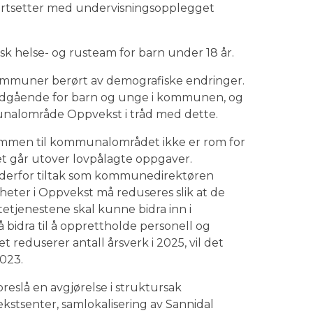
fortsetter med undervisningsopplegget
isk helse- og rusteam for barn under 18 år.
ommuner berørt av demografiske endringer.
dadgående for barn og unge i kommunen, og
unalområde Oppvekst i tråd med dette.
 rammen til kommunalområdet ikke er rom for
det går utover lovpålagte oppgaver.
 derfor tiltak som kommunedirektøren
mheter i Oppvekst må reduseres slik at de
etjenestene skal kunne bidra inn i
 bidra til å opprettholde personell og
reduserer antall årsverk i 2025, vil det
2023.
eslå en avgjørelse i struktursak
stsenter, samlokalisering av Sannidal