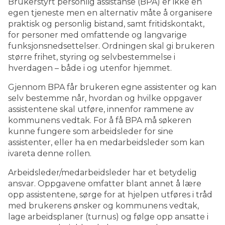
Brukerstyrt personlig assistanse (BPA) er ikke en
egen tjeneste men en alternativ måte å organisere
praktisk og personlig bistand, samt fritidskontakt,
for personer med omfattende og langvarige
funksjonsnedsettelser. Ordningen skal gi brukeren
større frihet, styring og selvbestemmelse i
hverdagen – både i og utenfor hjemmet.
Gjennom BPA får brukeren egne assistenter og kan
selv bestemme når, hvordan og hvilke oppgaver
assistentene skal utføre, innenfor rammene av
kommunens vedtak. For å få BPA må søkeren
kunne fungere som arbeidsleder for sine
assistenter, eller ha en medarbeidsleder som kan
ivareta denne rollen.
Arbeidsleder/medarbeidsleder har et betydelig
ansvar. Oppgavene omfatter blant annet å lære
opp assistentene, sørge for at hjelpen utføres i tråd
med brukerens ønsker og kommunens vedtak,
lage arbeidsplaner (turnus) og følge opp ansatte i