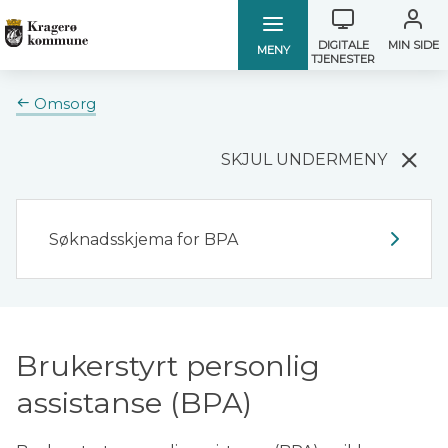
Verktøymen
Kragerø
Kragerø
DIGITALE
MIN SIDE
MENY
TJENESTER
kommune
kommune
Du
Omsorg
er
her:
SKJUL UNDERMENY
Søknadsskjema for BPA
Brukerstyrt personlig
assistanse (BPA)