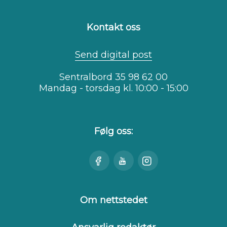
Kontakt oss
Send digital post
Sentralbord 35 98 62 00
Mandag - torsdag kl. 10:00 - 15:00
Følg oss:
Besøk
Se
Besøk
oss
oss
oss
på
på
på
Facebook
Youtube
Instagram
Om nettstedet