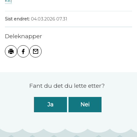
kB)
Sist endret
04.03.2026 07.31
Deleknapper
Skriv ut
Del på Facebook
Tips en venn
Tilbakemelding
Fant du det du lette etter?
Ja
Nei