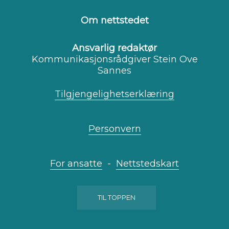
på
på
på
Facebook
Youtube
Instagram
Om nettstedet
Ansvarlig redaktør
Kommunikasjonsrådgiver Stein Ove
Sannes
Tilgjengelighetserklæring
Personvern
For ansatte
-
Nettstedskart
TIL TOPPEN