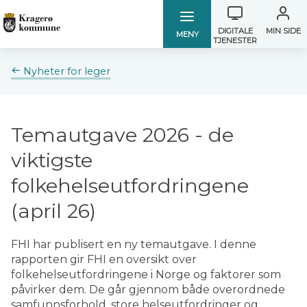
Verktøymen
Kragerø
Kragerø
DIGITALE
MIN SIDE
MENY
TJENESTER
kommune
kommune
Du
Nyheter for leger
er
her:
Temautgave 2026 - de
viktigste
folkehelseutfordringene
(april 26)
FHI har publisert en ny temautgave. I denne
rapporten gir FHI en oversikt over
folkehelseutfordringene i Norge og faktorer som
påvirker dem. De går gjennom både overordnede
samfunnsforhold, store helseutfordringer og