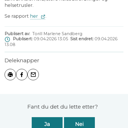
helsetrusler.
Se rapport
her
.
Publisert av
Torill Marlene Sandberg
Publisert
09.04.2026 13.05
Sist endret
09.04.2026
13.08
Deleknapper
Skriv ut
Del på Facebook
Tips en venn
Tilbakemelding
Fant du det du lette etter?
Ja
Nei