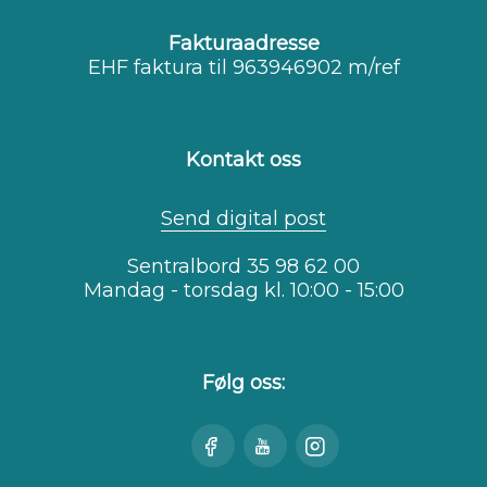
Fakturaadresse
EHF faktura til 963946902 m/ref
Kontakt oss
Send digital post
Sentralbord 35 98 62 00
Mandag - torsdag kl. 10:00 - 15:00
Følg oss:
Besøk
Se
Besøk
oss
oss
oss