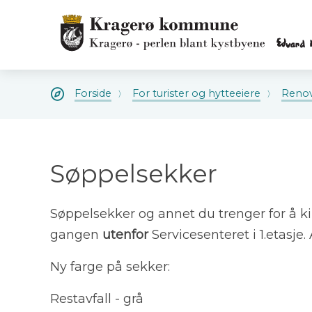
Kragerø
kommune
Kragerø
kommune
Du
Forside
For turister og hytteeiere
Renov
er
her:
Søppelsekker
Søppelsekker og annet du trenger for å ki
gangen
utenfor
Servicesenteret i 1.etasje
Ny farge på sekker:
Restavfall - grå