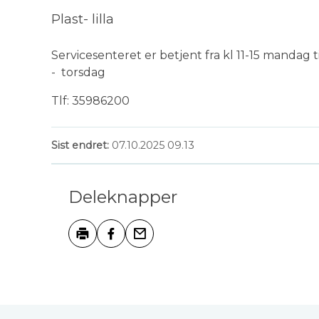
Plast- lilla
Servicesenteret er betjent fra kl 11-15 mandag t
- torsdag
Tlf: 35986200
Sist endret
07.10.2025 09.13
Deleknapper
Skriv ut
Del på Facebook
Tips en venn
Tilbakemelding