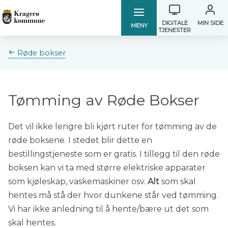
Verktøymen
Kragerø
Kragerø
DIGITALE
MIN SIDE
MENY
TJENESTER
kommune
kommune
Du
Røde bokser
er
her:
Tømming av Røde Bokser
Det vil ikke lengre bli kjørt ruter for tømming av de
røde boksene. I stedet blir dette en
bestillingstjeneste som er gratis. I tillegg til den røde
boksen kan vi ta med større elektriske apparater
som kjøleskap, vaskemaskiner osv.
Alt
som skal
hentes må stå der hvor dunkene står ved tømming.
Vi har ikke anledning til å hente/bære ut det som
skal hentes.