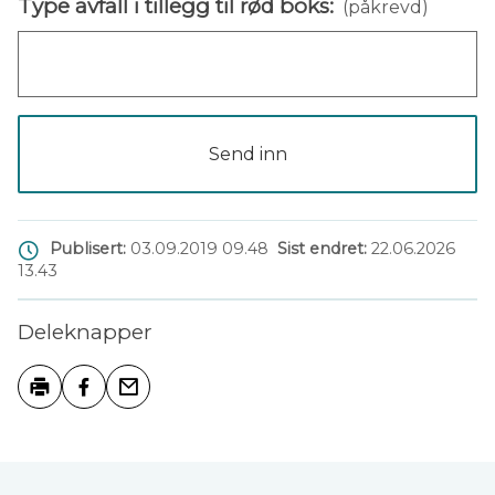
Type avfall i tillegg til rød boks:
(påkrevd)
Send inn
Publisert
03.09.2019 09.48
Sist endret
22.06.2026
13.43
Deleknapper
Skriv ut
Del på Facebook
Tips en venn
Tilbakemelding