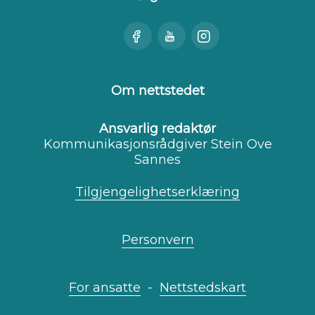
Besøk
Se
Besøk
oss
oss
oss
på
på
på
Facebook
Youtube
Instagram
Om nettstedet
Ansvarlig redaktør
Kommunikasjonsrådgiver Stein Ove
Sannes
Tilgjengelighetserklæring
Personvern
For ansatte
-
Nettstedskart