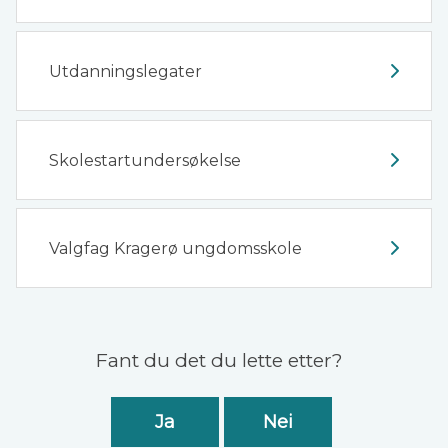
Utdanningslegater
Skolestartundersøkelse
Valgfag Kragerø ungdomsskole
Tilbakemelding
Fant du det du lette etter?
Ja
Nei