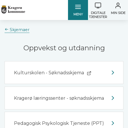
Verktøymen
Kragerø
Kragerø
DIGITALE
MIN SIDE
MENY
TJENESTER
kommune
kommune
Du
Skjemaer
er
her:
Oppvekst og utdanning
Kulturskolen - Søknadsskjema
Kragerø læringssenter - søknadsskjema
Pedagogisk Psykologisk Tjeneste (PPT)