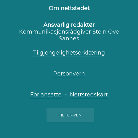
Facebook
Youtube
Instagram
Om nettstedet
Ansvarlig redaktør
Kommunikasjonsrådgiver Stein Ove
Sannes
Tilgjengelighetserklæring
Personvern
For ansatte
-
Nettstedskart
TIL TOPPEN