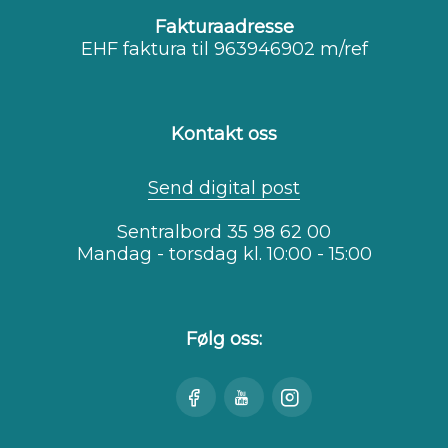
Fakturaadresse
EHF faktura til 963946902 m/ref
Kontakt oss
Send digital post
Sentralbord 35 98 62 00
Mandag - torsdag kl. 10:00 - 15:00
Følg oss:
Besøk
Se
Besøk
oss
oss
oss
på
på
på