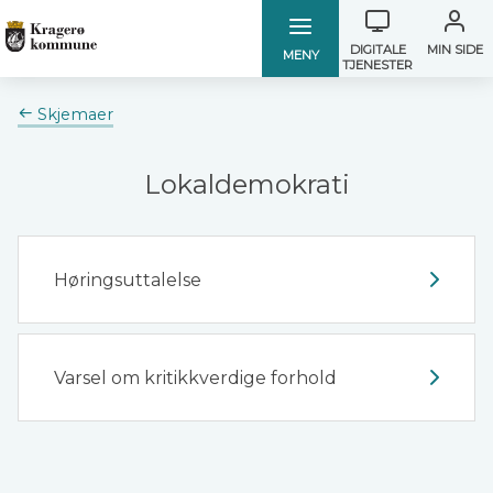
Verktøymen
Kragerø
Kragerø
DIGITALE
MIN SIDE
MENY
TJENESTER
kommune
kommune
Du
Skjemaer
er
her:
Lokaldemokrati
Høringsuttalelse
Varsel om kritikkverdige forhold
Tilbakemelding