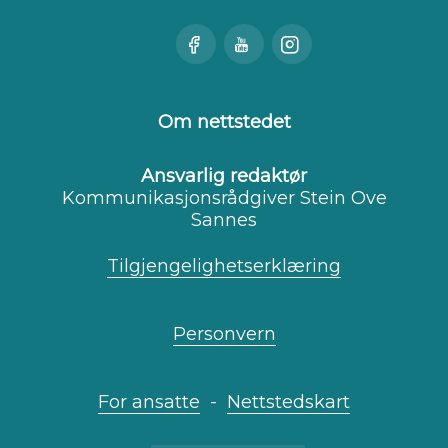
Besøk
Se
Besøk
oss
oss
oss
på
på
på
Facebook
Youtube
Instagram
Om nettstedet
Ansvarlig redaktør
Kommunikasjonsrådgiver Stein Ove
Sannes
Tilgjengelighetserklæring
Personvern
For ansatte
-
Nettstedskart