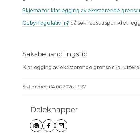
Skjema for klarlegging av eksisterende grense
Gebyrregulativ
på søknadstidspunktet legge
Saksbehandlingstid
Klarlegging av eksisterende grense skal utføres
Sist endret
04.06.2026 13.27
Deleknapper
Skriv ut
Del på Facebook
Tips en venn