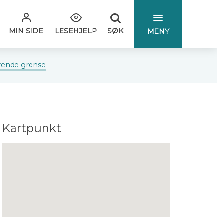
SØK
MIN SIDE
LESEHJELP
MENY
erende grense
Kartpunkt