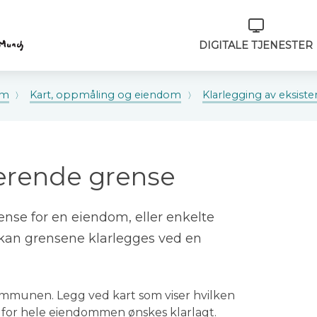
Verktøymeny
DIGITALE TJENESTER
om
Kart, oppmåling og eiendom
Klarlegging av eksist
terende grense
ense for en eiendom, eller enkelte
kan grensene klarlegges ved en
kommunen. Legg ved kart som viser hvilken
 for hele eiendommen ønskes klarlagt.