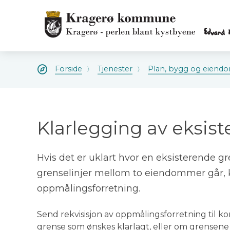
Kragerø
kommune
Kragerø
kommune
Du
Forside
Tjenester
Plan, bygg og eiend
er
her:
Klarlegging av eksis
Hvis det er uklart hvor en eksisterende gr
grenselinjer mellom to eiendommer går, 
oppmålingsforretning.
Send rekvisisjon av oppmålingsforretning til 
grense som ønskes klarlagt, eller om grensene