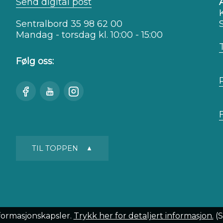
Send digital post
Sentralbord 35 98 62 00
Mandag - torsdag kl. 10:00 - 15:00
Følg oss:
Besøk
Se
Besøk
oss
oss
oss
på
på
på
Facebook
Youtube
Instagram
TIL TOPPEN
formasjonskapsler.
Trykk her for detaljert informasjon.
(