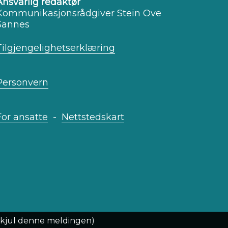
Ansvarlig redaktør
Kommunikasjonsrådgiver Stein Ove
Sannes
Tilgjengelighetserklæring
Personvern
For ansatte
-
Nettstedskart
Skjul denne meldingen)