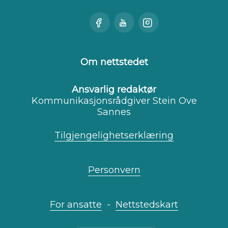
Besøk
Se
Besøk
oss
oss
oss
på
på
på
Facebook
Youtube
Instagram
Om nettstedet
Ansvarlig redaktør
Kommunikasjonsrådgiver Stein Ove
Sannes
Tilgjengelighetserklæring
Personvern
For ansatte
-
Nettstedskart