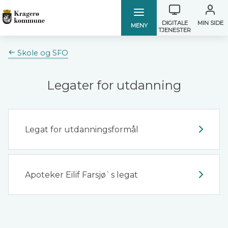
Verktøymen
Kragerø
Kragerø
DIGITALE
MIN SIDE
MENY
TJENESTER
kommune
kommune
Du
Skole og SFO
er
her:
Legater for utdanning
Legat for utdanningsformål
Apoteker Eilif Farsjø`s legat
Tilbakemelding