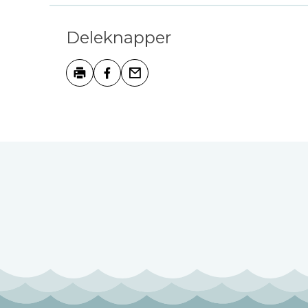
Deleknapper
Skriv ut
Del på Facebook
Tips en venn
Tilbakemelding