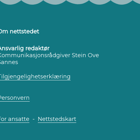
Om nettstedet
Ansvarlig redaktør
Kommunikasjonsrådgiver Stein Ove
Sannes
Tilgjengelighetserklæring
Personvern
For ansatte
-
Nettstedskart