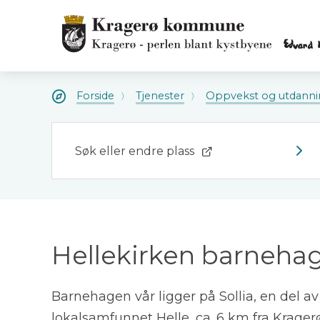
Kragerø
kommune
Kragerø
kommune
Du
Forside
Tjenester
Oppvekst og utdanni
er
her:
Søk eller endre plass
Hellekirken barneha
Barnehagen vår ligger på Sollia, en del av
lokalsamfunnet Helle, ca. 6 km fra Krager