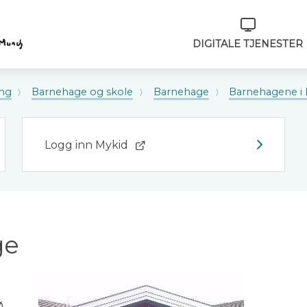
Verktøymeny
DIGITALE TJENESTER
ng
Barnehage og skole
Barnehage
Barnehagene i 
Logg inn Mykid
ge
ø