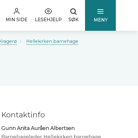
SØK
MIN SIDE
LESEHJELP
MENY
Kragerø
Hellekirken barnehage
Kontaktinfo
Gunn Anita Auråen Albertsen
Barnehageleder Hellekirken barnehage