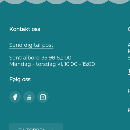
Kontakt oss
Send digital post
Sentralbord 35 98 62 00
Mandag - torsdag kl. 10:00 - 15:00
Følg oss:
Besøk
Se
Besøk
oss
oss
oss
på
på
på
Facebook
Youtube
Instagram