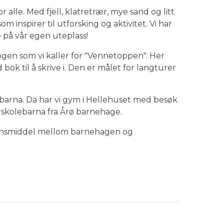
 alle. Med fjell, klatretrær, mye sand og litt
inspirer til utforsking og aktivitet. Vi har
 på vår egen uteplass!
kogen som vi kaller for "Vennetoppen". Her
k til å skrive i. Den er målet for langturer
ebarna. Da har vi gym i Hellehuset med besøk
førskolebarna fra Årø barnehage.
nsmiddel mellom barnehagen og