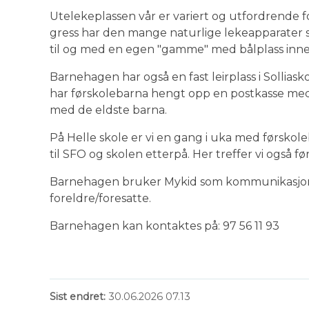
Utelekeplassen vår er variert og utfordrende for
gress har den mange naturlige lekeapparater som 
til og med en egen "gamme" med bålplass inne
Barnehagen har også en fast leirplass i Sollias
har førskolebarna hengt opp en postkasse med bo
med de eldste barna.
På Helle skole er vi en gang i uka med førskol
til SFO og skolen etterpå. Her treffer vi også 
Barnehagen bruker Mykid som kommunikasjo
foreldre/foresatte.
Barnehagen kan kontaktes på: 97 56 11 93
Sist endret
30.06.2026 07.13