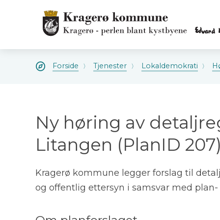
Kragerø
kommune
Kragerø
kommune
Du
Forside
Tjenester
Lokaldemokrati
H
er
her:
Ny høring av detaljre
Litangen (PlanID 207
Kragerø kommune legger forslag til detaljr
og offentlig ettersyn i samsvar med plan-