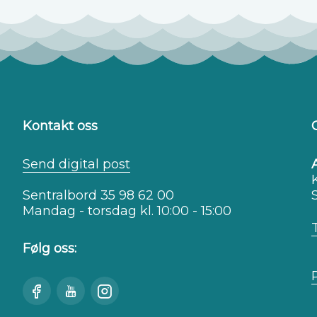
Kontakt oss
Send digital post
Sentralbord 35 98 62 00
Mandag - torsdag kl. 10:00 - 15:00
Følg oss:
Besøk
Se
Besøk
oss
oss
oss