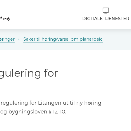
Verktøymeny
DIGITALE TJENESTER
øringer
Saker til høring/varsel om planarbeid
gulering for
)
egulering for Litangen ut til ny høring
 og bygningsloven § 12-10.