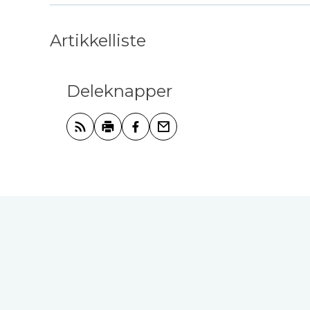
Artikkelliste
Deleknapper
Abonner på RSS
Skriv ut
Del på Facebook
Tips en venn
Tilbakemelding