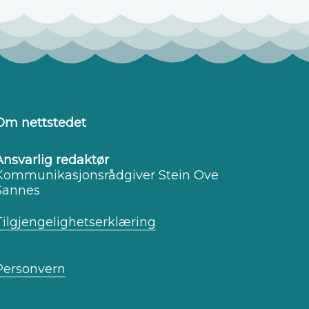
Om nettstedet
Ansvarlig redaktør
Kommunikasjonsrådgiver Stein Ove
Sannes
Tilgjengelighetserklæring
Personvern