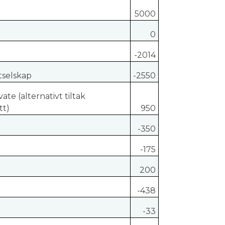
5000
0
-2014
tselskap
-2550
ate (alternativt tiltak
tt)
950
-350
-175
200
-438
-33