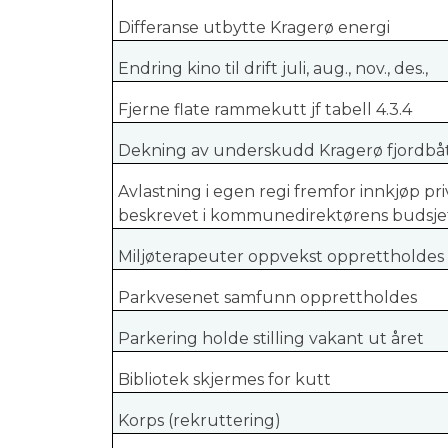
Differanse utbytte Kragerø energi
Endring kino til drift juli, aug., nov., des.,
Fjerne flate rammekutt jf tabell 4.3.4
Dekning av underskudd Kragerø fjordbå
Avlastning i egen regi fremfor innkjøp priv
beskrevet i kommunedirektørens budsje
Miljøterapeuter oppvekst opprettholdes
Parkvesenet samfunn opprettholdes
Parkering holde stilling vakant ut året
Bibliotek skjermes for kutt
Korps (rekruttering)