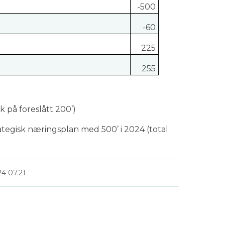
-500
-60
225
255
:
k på foreslått 200’)
ategisk næringsplan med 500’ i 2024 (total
24 07.21