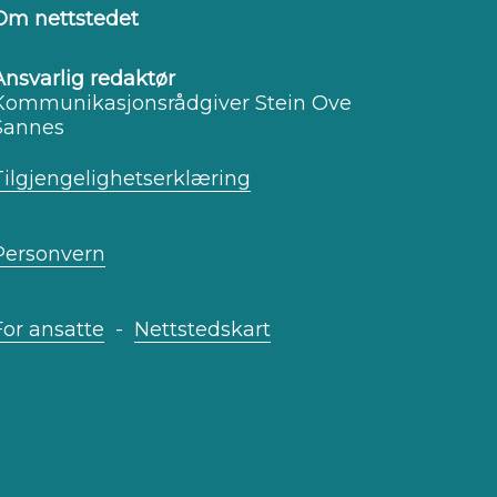
Om nettstedet
Ansvarlig redaktør
Kommunikasjonsrådgiver Stein Ove
Sannes
Tilgjengelighetserklæring
Personvern
For ansatte
-
Nettstedskart