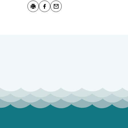
Skriv ut
Del på Facebook
Tips en venn
Tilbakemelding