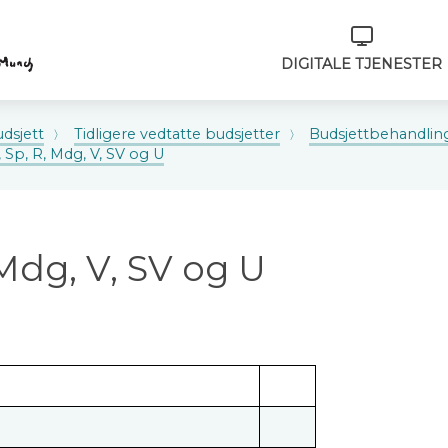
Verktøymeny
DIGITALE TJENESTER
dsjett
Tidligere vedtatte budsjetter
Budsjettbehandlin
, Sp, R, Mdg, V, SV og U
 Mdg, V, SV og U