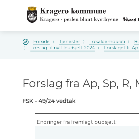
Kragerø
kommune
Kragerø
kommune
Du
Forside
Tjenester
Lokaldemokrati
Bu
er
Forslag til nytt budsjett 2024
Forslaget til Ap
her:
Forslag fra Ap, Sp, R,
FSK - 49/24 vedtak
Endringer fra fremlagt budsjett: