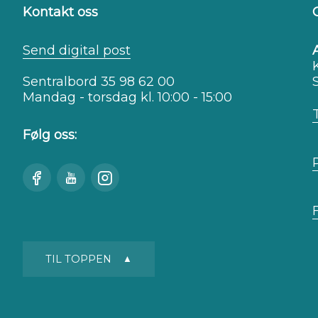
Kontakt oss
Send digital post
Sentralbord 35 98 62 00
Mandag - torsdag kl. 10:00 - 15:00
Følg oss:
Besøk
Se
Besøk
oss
oss
oss
på
på
på
Facebook
Youtube
Instagram
TIL TOPPEN