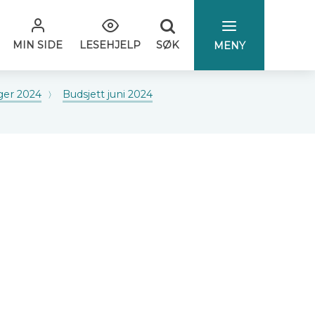
SØK
MIN SIDE
LESEHJELP
MENY
ger 2024
Budsjett juni 2024