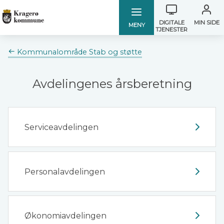
Verktøymen
Kragerø
Kragerø
DIGITALE
MIN SIDE
MENY
TJENESTER
kommune
kommune
Du
Kommunalområde Stab og støtte
er
her:
Avdelingenes årsberetning
Serviceavdelingen
Personalavdelingen
Økonomiavdelingen