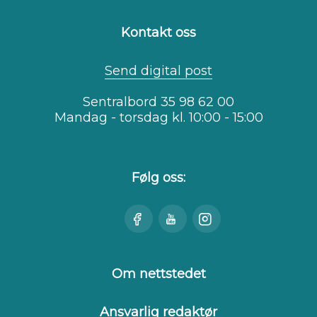
Kontakt oss
Send digital post
Sentralbord 35 98 62 00
Mandag - torsdag kl. 10:00 - 15:00
Følg oss:
Besøk
Se
Besøk
oss
oss
oss
på
på
på
Facebook
Youtube
Instagram
Om nettstedet
Ansvarlig redaktør