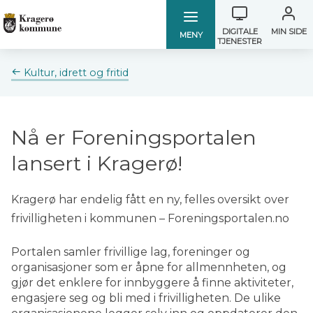
Verktøymen
Kragerø
Kragerø
DIGITALE
MIN SIDE
MENY
TJENESTER
kommune
kommune
Du
Kultur, idrett og fritid
er
her:
Nå er Foreningsportalen
lansert i Kragerø!
Kragerø har endelig fått en ny, felles oversikt over
frivilligheten i kommunen – Foreningsportalen.no
Portalen samler frivillige lag, foreninger og
organisasjoner som er åpne for allmennheten, og
gjør det enklere for innbyggere å finne aktiviteter,
engasjere seg og bli med i frivilligheten. De ulike