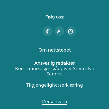
Følg oss:
Besøk
Se
Besøk
oss
oss
oss
på
på
på
Facebook
Youtube
Instagram
Om nettstedet
Ansvarlig redaktør
Kommunikasjonsrådgiver Stein Ove
Sannes
Tilgjengelighetserklæring
Personvern