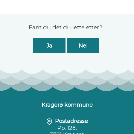
Skriv ut
Del på Facebook
Tips en venn
Tilbakemelding
Fant du det du lette etter?
Ja
Nei
Kragerø kommune
Postadresse
Pb. 128,