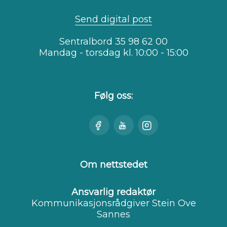
Send digital post
Sentralbord 35 98 62 00
Mandag - torsdag kl. 10:00 - 15:00
Følg oss:
Besøk
Se
Besøk
oss
oss
oss
på
på
på
Facebook
Youtube
Instagram
Om nettstedet
Ansvarlig redaktør
Kommunikasjonsrådgiver Stein Ove
Sannes