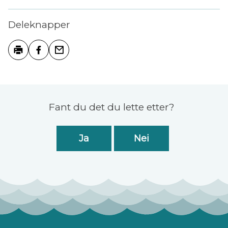
Deleknapper
Skriv ut
Del på Facebook
Tips en venn
Tilbakemelding
Fant du det du lette etter?
Ja
Nei