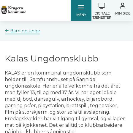
Verktøymen
Kragerø
Kragerø
DIGITALE
MIN SIDE
MENY
TJENESTER
kommune
kommune
Du
Barn og unge
er
her:
Kalas Ungdomsklubb
KALAS er en kommunal ungdomsklubb som
holder til i Samfunnshuset på Sannidal
ungdomsskole. Her er alle velkomne fra det året
man fyller 13, til og med 17 år. Vi har eget lokale
med dj bod, dansegulv, airhockey, biljardbord,
gaming pc’er, playstation, brettspill, tegnesaker,
film på storskjerm, og stor sofa til avslapning.
Fredagskvelder har vi tilgang til gymsal, og vi lager
mat på kjøkkenet. Det er alltid to klubbarbeidere
på jobb i klubbens åpningstid.