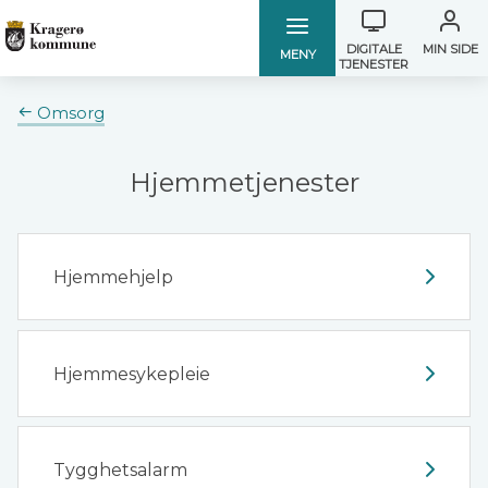
Verktøymen
Kragerø
Kragerø
DIGITALE
MIN SIDE
MENY
TJENESTER
kommune
kommune
Du
Omsorg
er
her:
Hjemmetjenester
Hjemmehjelp
Hjemmesykepleie
Tygghetsalarm