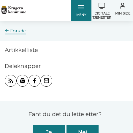
Verktøymen
Kragerø
Kragerø
DIGITALE
MIN SIDE
MENY
TJENESTER
kommune
kommune
Du
Forside
er
her:
Artikkelliste
Deleknapper
Abonner på RSS
Skriv ut
Del på Facebook
Tips en venn
Tilbakemelding
Fant du det du lette etter?
Ja
Nei