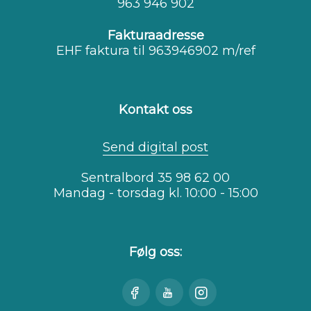
963 946 902
Fakturaadresse
EHF faktura til 963946902 m/ref
Kontakt oss
Send digital post
Sentralbord 35 98 62 00
Mandag - torsdag kl. 10:00 - 15:00
Følg oss:
Besøk
Se
Besøk