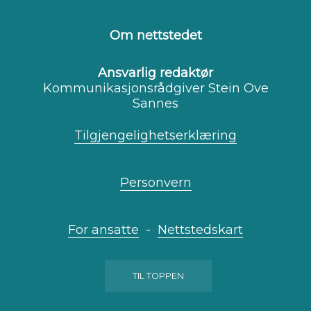
oss
oss
oss
på
på
på
Facebook
Youtube
Instagram
Om nettstedet
Ansvarlig redaktør
Kommunikasjonsrådgiver Stein Ove
Sannes
Tilgjengelighetserklæring
Personvern
For ansatte
-
Nettstedskart
TIL TOPPEN