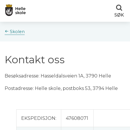
Helle
Helle
SØK
skole
skole
Du
Skolen
er
her:
Kontakt oss
Besøksadresse: Hasseldalsveien 1A, 3790 Helle
Postadresse: Helle skole, postboks 53, 3794 Helle
EKSPEDISJON:
47608071