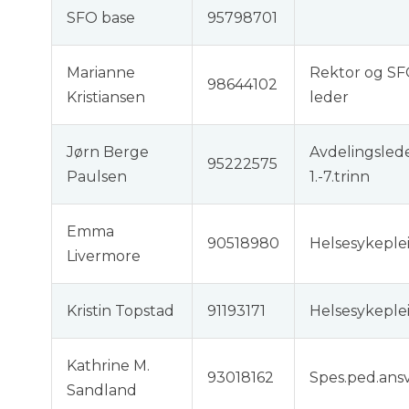
SFO base
95798701
Marianne
Rektor og SF
98644102
Kristiansen
leder
Jørn Berge
Avdelingsled
95222575
Paulsen
1.-7.trinn
Emma
90518980
Helsesykeple
Livermore
Kristin Topstad
91193171
Helsesykeple
Kathrine M.
93018162
Spes.ped.ans
Sandland