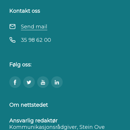
Kontakt oss
Send mail
35 98 62 00
Følg oss:
Besøk
Følg
Se
Kragerø
oss
oss
oss
kommune
på
på
på
på
Facebook
Twitter
Youtube
LinkedIn
Om nettstedet
Ansvarlig redaktør
Kommunikasjonsrådgiver, Stein Ove