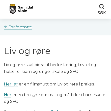
Sannidal
Sannidal
SØK
skole
skole
Du
For foresatte
er
her:
Liv og røre
Liv og røre skal bidra til bedre læring, trivsel og
helse for barn og unge i skole og SFO.
Her
er en filmsnutt om Liv og røre i praksis.
Her
er en brosjyre om mat og måltider i barneskole
og SFO.