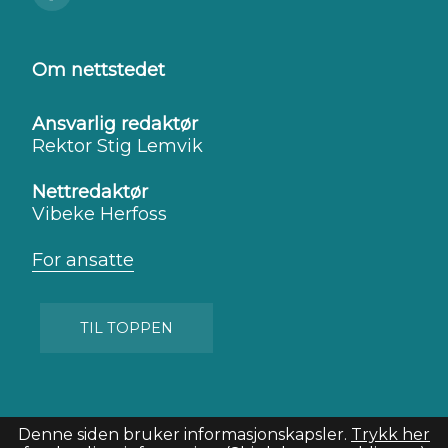
Besøk
oss
på
Facebook
Om nettstedet
Ansvarlig redaktør
Rektor Stig Lemvik
Nettredaktør
Vibeke Herfoss
For ansatte
TIL TOPPEN
Denne siden bruker informasjonskapsler.
Trykk her