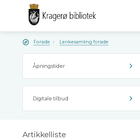
Kragerø
Kragerø
bibliotek
bibliote
Du
Forside
Lenkesamling forside
er
her:
Åpningstider
Digitale tilbud
Artikkelliste