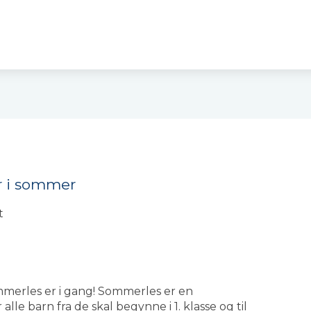
k
r i sommer
t
merles er i gang! Sommerles er en
alle barn fra de skal begynne i 1. klasse og til