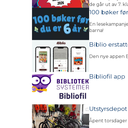
de går ut av 7. k
100 bøker før
En lesekampanje
barna!
Biblio erstat
Den nye appen Bib
Bibliofil app
Utstyrsdepot
Åpent torsdager kl