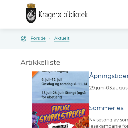
Kragerø
Kragerø
bibliotek
bibliote
Du
Forside
Aktuelt
er
her:
Artikkelliste
Åpningstide
29.juni-03.augus
Sommerles
Ny sesong av som
lesekampanje for 